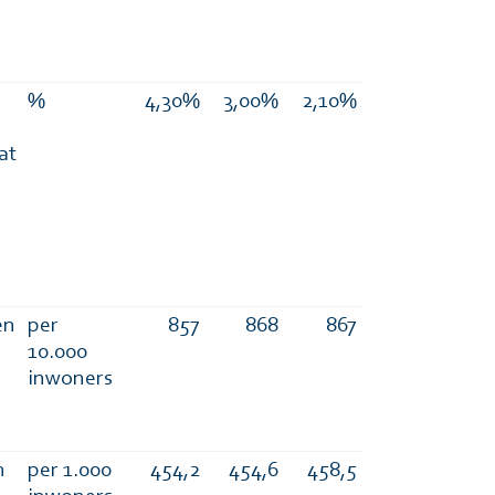
%
4,30%
3,00%
2,10%
at
en
per
857
868
867
10.000
inwoners
n
per 1.000
454,2
454,6
458,5