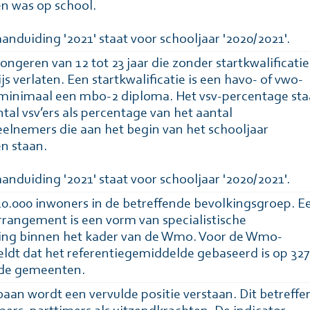
n was op school.
anduiding '2021' staat voor schooljaar '2020/2021'.
 jongeren van 12 tot 23 jaar die zonder startkwalificatie
s verlaten. Een startkwalificatie is een havo- of vwo-
minimaal een mbo-2 diploma. Het vsv-percentage sta
tal vsv’ers als percentage van het aantal
elnemers die aan het begin van het schooljaar
n staan.
anduiding '2021' staat voor schooljaar '2020/2021'.
10.000 inwoners in de betreffende bevolkingsgroep. E
angement is een vorm van specialistische
ing binnen het kader van de Wmo. Voor de Wmo-
ldt dat het referentiegemiddelde gebaseerd is op 327
de gemeenten.
aan wordt een vervulde positie verstaan. Dit betreffe