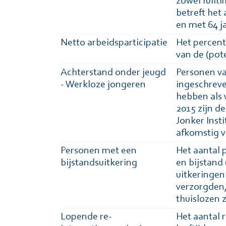
zowel fullt
betreft het 
en met 64 ja
Netto arbeidsparticipatie
Het percen
van de (pot
Achterstand onder jeugd
Personen va
- Werkloze jongeren
ingeschreve
hebben als 
2015 zijn d
Jonker Insti
afkomstig v
Personen met een
Het aantal 
bijstandsuitkering
en bijstand
uitkeringen 
verzorgden,
thuislozen z
Lopende re-
Het aantal 