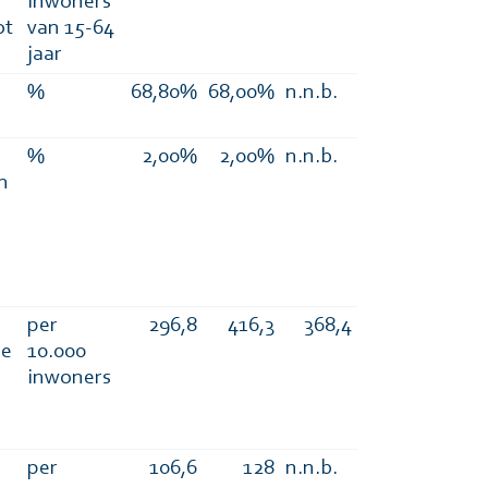
inwoners
ot
van 15-64
jaar
%
68,80%
68,00%
n.n.b.
%
2,00%
2,00%
n.n.b.
n
per
296,8
416,3
368,4
De
10.000
inwoners
per
106,6
128
n.n.b.