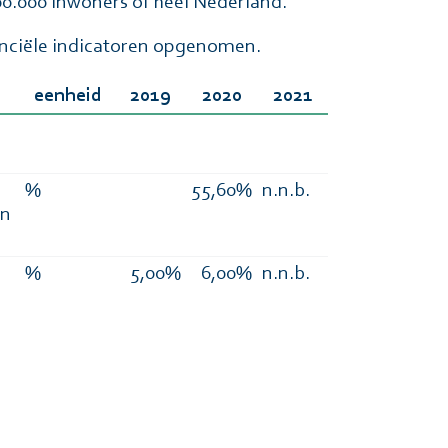
0.000 inwoners of heel Nederland.
anciële indicatoren opgenomen.
eenheid
2019
2020
2021
%
55,60%
n.n.b.
én
%
5,00%
6,00%
n.n.b.
s