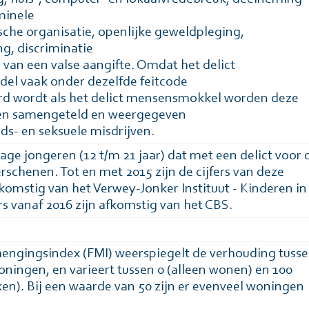
minele
ische organisatie, openlijke geweldpleging,
ng, discriminatie
 van een valse aangifte. Omdat het delict
el vaak onder dezelfde feitcode
rd wordt als het delict mensensmokkel worden deze
ten samengeteld en weergegeven
lds- en seksuele misdrijven.
age jongeren (12 t/m 21 jaar) dat met een delict voor 
erschenen. Tot en met 2015 zijn de cijfers van deze
fkomstig van het Verwey-Jonker Instituut - Kinderen in
ers vanaf 2016 zijn afkomstig van het CBS.
engingsindex (FMI) weerspiegelt de verhouding tuss
ningen, en varieert tussen 0 (alleen wonen) en 100
ken). Bij een waarde van 50 zijn er evenveel woningen