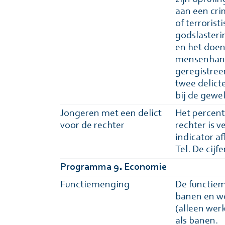
aan een cri
of terrorist
godslasteri
en het doen
mensenhand
geregistree
twee delic
bij de gewe
Jongeren met een delict
Het percent
voor de rechter
rechter is v
indicator a
Tel. De cijf
Programma 9. Economie
Functiemenging
De functiem
banen en wo
(alleen wer
als banen.