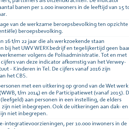
imers, parttimers als uitzendkrachten. De indicator
aantal banen per 1.000 inwoners in de leeftijd van 15 t
ar.
tage van de werkzame beroepsbevolking ten opzichte
entiële) beroepsbevolking.
n 16 t/m 22 jaar die als werkzoekende staan
n bij het UWV WERKbedrijf en tegelijkertijd geen baa
werknemer volgens de Polisadministratie. Tot en met
e cijfers van deze indicator afkomstig van het Verwey-
tuut - Kinderen in Tel. De cijfers vanaf 2016 zijn
an het CBS.
personen met een uitkering op grond van de Wet werk
 (WWB, t/m 2014) en de Participatiewet (vanaf 2015). 
(leefgeld) aan personen in een instelling, de elders
 zijn niet inbegrepen. Ook de uitkeringen aan dak- en
ijn niet inbegrepen.
re-integratievoorzieningen, per 10.000 inwoners in de