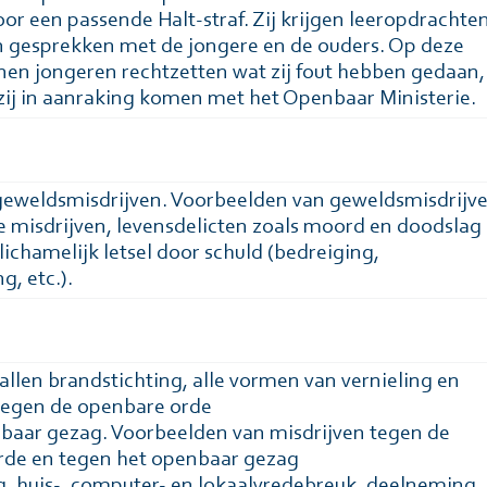
or een passende Halt-straf. Zij krijgen leeropdrachte
n gesprekken met de jongere en de ouders. Op deze
en jongeren rechtzetten wat zij fout hebben gedaan,
zij in aanraking komen met het Openbaar Ministerie.
geweldsmisdrijven. Voorbeelden van geweldsmisdrijv
le misdrijven, levensdelicten zoals moord en doodslag
lichamelijk letsel door schuld (bedreiging,
g, etc.).
allen brandstichting, alle vormen van vernieling en
tegen de openbare orde
baar gezag. Voorbeelden van misdrijven tegen de
rde en tegen het openbaar gezag
ng, huis-, computer- en lokaalvredebreuk, deelneming