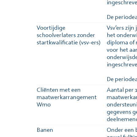
ingeschreve
De periodea
Voortijdige
Vsv’ers zijn
schoolverlaters zonder
het onderwij
startkwalificatie (vsv-ers)
diploma of 
voor het aan
onderwijsde
ingeschreve
De periodea
Cliënten met een
Aantal per 
maatwerkarrangement
maatwerkarr
Wmo
ondersteun
gegevens ge
deelnemen
Banen
Onder een b