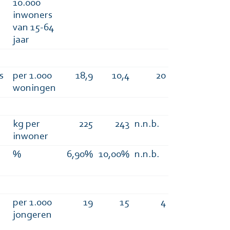
10.000
inwoners
van 15-64
jaar
s
per 1.000
18,9
10,4
20
woningen
kg per
225
243
n.n.b.
inwoner
%
6,90%
10,00%
n.n.b.
per 1.000
19
15
4
jongeren