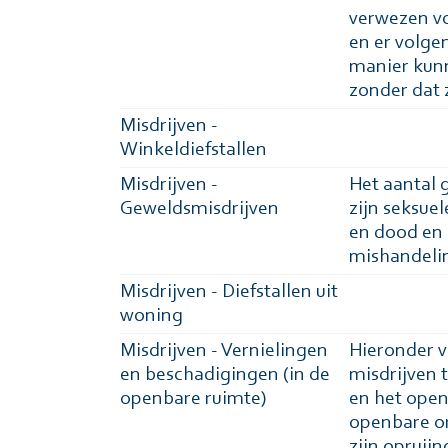
verwezen vo
en er volge
manier kunn
zonder dat 
Misdrijven -
Winkeldiefstallen
Misdrijven -
Het aantal 
Geweldsmisdrijven
zijn seksue
en dood en 
mishandelin
Misdrijven - Diefstallen uit
woning
Misdrijven - Vernielingen
Hieronder v
en beschadigingen (in de
misdrijven 
openbare ruimte)
en het open
openbare o
zijn opruii