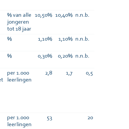
% van alle
10,50%
10,40%
n.n.b.
jongeren
tot 18 jaar
%
1,10%
1,10%
n.n.b.
%
0,30%
0,20%
n.n.b.
per 1.000
2,8
1,7
0,5
et
leerlingen
n
per 1.000
53
20
leerlingen