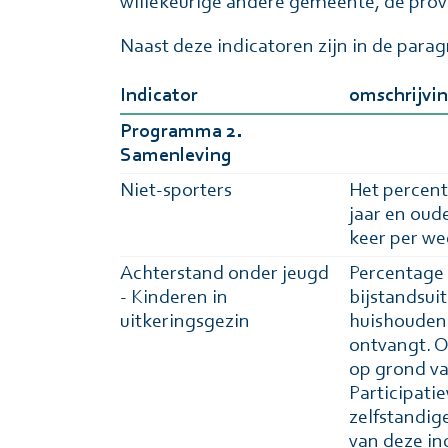
willekeurige andere gemeente, de prov
Naast deze indicatoren zijn in de par
Indicator
omschrijvi
Programma 2.
Samenleving
Niet-sporters
Het percent
jaar en oud
keer per we
Achterstand onder jeugd
Percentage k
- Kinderen in
bijstandsui
uitkeringsgezin
huishouden 
ontvangt. O
op grond va
Participatie
zelfstandige
van deze in